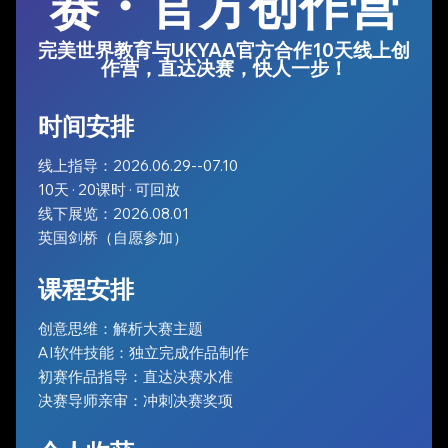
赛・官方创作营
完美世界教育与UKYAA官方合作10天线上创
作营，直达决赛，快人一步！
时间安排
线上指导：2026.06.29--07.10
10天 · 20课时 · 可回放
线下展览：2026.08.01
英国剑桥（自愿参加）
课程安排
创意思维：解析大赛主题
AI软件技能：独立完成作品制作
初赛作品指导：直达决赛水准
决赛导师亲审：冲刺决赛奖项