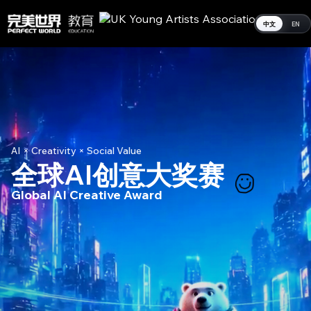
中文
EN
AI × Creativity × Social Value
全球AI创意大奖赛
Global AI Creative Award